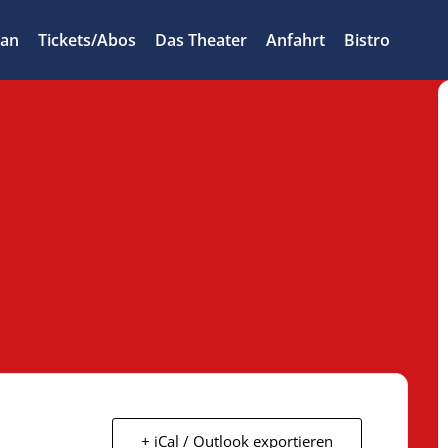
lan
Tickets/Abos
Das Theater
Anfahrt
Bistro
+ iCal / Outlook exportieren