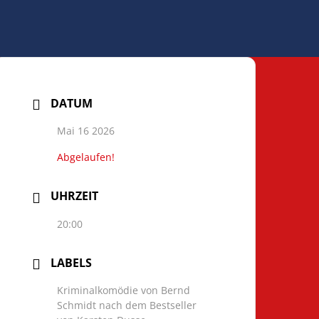
DATUM
Mai 16 2026
Abgelaufen!
UHRZEIT
20:00
LABELS
Kriminalkomödie von Bernd
Schmidt nach dem Bestseller