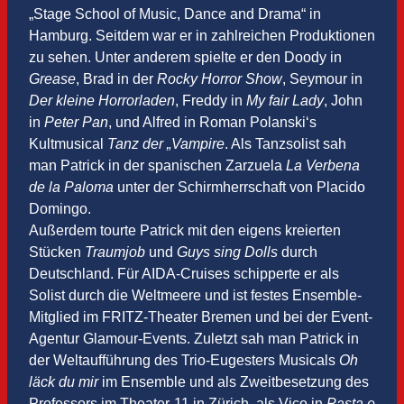
„Stage School of Music, Dance and Drama“ in
Hamburg. Seitdem war er in zahlreichen Produktionen
zu sehen. Unter anderem spielte er den Doody in
Grease
, Brad in der
Rocky Horror Show
, Seymour in
Der kleine Horrorladen
, Freddy in
My fair Lady
, John
in
Peter Pan
, und Alfred in Roman Polanski‘s
Kultmusical
Tanz der „Vampire
. Als Tanzsolist sah
man Patrick in der spanischen Zarzuela
La Verbena
de la Paloma
unter der Schirmherrschaft von Placido
Domingo.
Außerdem tourte Patrick mit den eigens kreierten
Stücken
Traumjob
und
Guys sing Dolls
durch
Deutschland. Für AIDA-Cruises schipperte er als
Solist durch die Weltmeere und ist festes Ensemble-
Mitglied im FRITZ-Theater Bremen und bei der Event-
Agentur Glamour-Events. Zuletzt sah man Patrick in
der Weltaufführung des Trio-Eugesters Musicals
Oh
läck du mir
im Ensemble und als Zweitbesetzung des
Professors im Theater-11 in Zürich, als Vico in
Pasta e