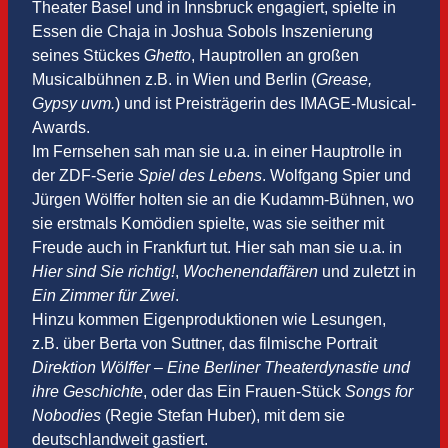
Theater Basel und in Innsbruck engagiert, spielte in
Essen die Chaja in Joshua Sobols Inszenierung
seines Stückes
Ghetto
, Hauptrollen an großen
Musicalbühnen z.B. in Wien und Berlin (
Grease,
Gypsy uvm.
) und ist Preisträgerin des IMAGE-Musical-
Awards.
Im Fernsehen sah man sie u.a. in einer Hauptrolle in
der ZDF-Serie
Spiel des Lebens
. Wolfgang Spier und
Jürgen Wölffer holten sie an die Kudamm-Bühnen, wo
sie erstmals Komödien spielte, was sie seither mit
Freude auch in Frankfurt tut. Hier sah man sie u.a. in
Hier sind Sie richtig!
,
Wochenendaffären
und zuletzt in
Ein Zimmer für Zwei
.
Hinzu kommen Eigenproduktionen wie Lesungen,
z.B. über Berta von Suttner, das filmische Portrait
Direktion Wölffer – Eine Berliner Theaterdynastie und
ihre Geschichte
, oder das Ein Frauen-Stück
Songs for
Nobodies
(Regie Stefan Huber), mit dem sie
deutschlandweit gastiert.