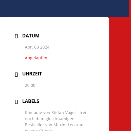
DATUM
Apr. 03 2024
Abgelaufen!
UHRZEIT
20:00
LABELS
Komödie von Stefan Vögel - frei
nach dem gleichnamigen
Bestseller von Maxim Leo und
Jochen Gutsch.