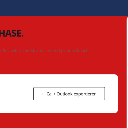
 HASE.
n Bestseller von Maxim Leo und Jochen Gutsch.
+ iCal / Outlook exportieren