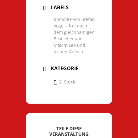
LABELS
Komödie von Stefan
Vögel - frei nach
dem gleichnamigen
Bestseller von
Maxim Leo und
Jochen Gutsch.
KATEGORIE
2. Stück
TEILE DIESE
VERANSTALTUNG