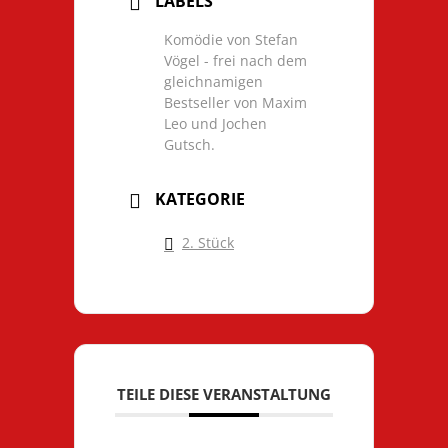
LABELS
Komödie von Stefan
Vögel - frei nach dem
gleichnamigen
Bestseller von Maxim
Leo und Jochen
Gutsch.
KATEGORIE
2. Stück
TEILE DIESE VERANSTALTUNG