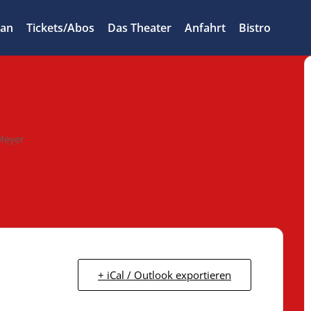
lan
Tickets/Abos
Das Theater
Anfahrt
Bistro
Meyer
+ iCal / Outlook exportieren