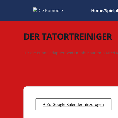
Zum
Inhalt
Home/Spielp
springen
DER TATORTREINIGER
Für die Bühne adaptiert von Drehbuchautorin Mizzi 
+ Zu Google Kalender hinzufügen