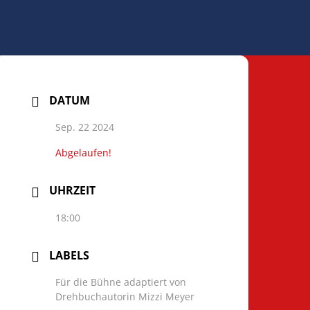
DATUM
Sep. 22 2024
Abgelaufen!
UHRZEIT
18:00
LABELS
Für die Bühne adaptiert von
Drehbuchautorin Mizzi Meyer