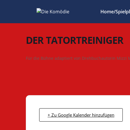
Zum
Inhalt
Home/Spielp
springen
DER TATORTREINIGER
Für die Bühne adaptiert von Drehbuchautorin Mizzi 
+ Zu Google Kalender hinzufügen