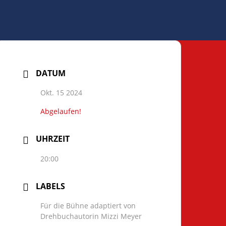
DATUM
Okt. 15 2024
Abgelaufen!
UHRZEIT
20:00
LABELS
Für die Bühne adaptiert von
Drehbuchautorin Mizzi Meyer