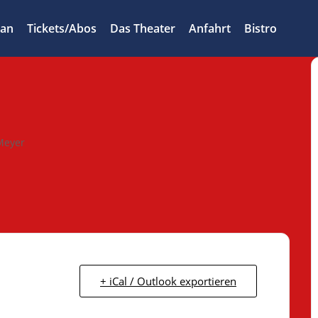
lan
Tickets/Abos
Das Theater
Anfahrt
Bistro
Meyer
+ iCal / Outlook exportieren