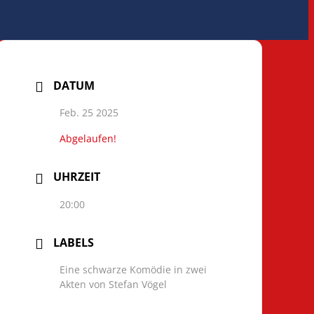
DATUM
Feb. 25 2025
Abgelaufen!
UHRZEIT
20:00
LABELS
Eine schwarze Komödie in zwei
Akten von Stefan Vögel