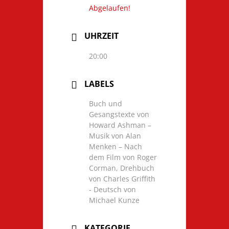
Abgelaufen!
UHRZEIT
20:00
LABELS
Buch und
Gesangstexte von
Howard Ashman –
Musik von Alan
Menken – Nach
dem Film von Roger
Corman, Drehbuch
von Charles Griffith
- Deutsch von
Michael Kunze
KATEGORIE