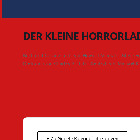
DER KLEINE HORRORLA
Buch und Gesangstexte von Howard Ashman – Musik vo
Drehbuch von Charles Griffith – Deutsch von Michael K
+ Zu Google Kalender hinzufügen