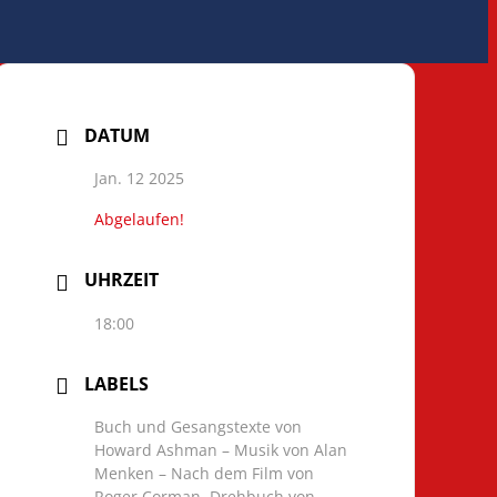
DATUM
Jan. 12 2025
Abgelaufen!
UHRZEIT
18:00
LABELS
Buch und Gesangstexte von
Howard Ashman – Musik von Alan
Menken – Nach dem Film von
Roger Corman, Drehbuch von