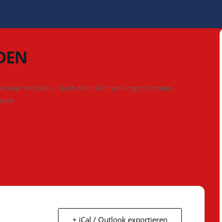
DEN
n Alan Menken – Nach dem Film von Roger Corman,
unze
+ iCal / Outlook exportieren