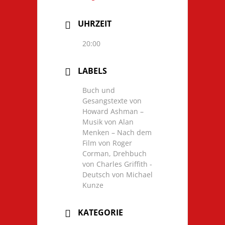
UHRZEIT
20:00
LABELS
Buch und
Gesangstexte von
Howard Ashman –
Musik von Alan
Menken – Nach dem
Film von Roger
Corman, Drehbuch
von Charles Griffith -
Deutsch von Michael
Kunze
KATEGORIE