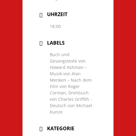
UHRZEIT
18:00
LABELS
Buch und
Gesangstexte von
Howard Ashman –
Musik von Alan
Menken – Nach dem
Film von Roger
Corman, Drehbuch
von Charles Griffith -
Deutsch von Michael
Kunze
KATEGORIE