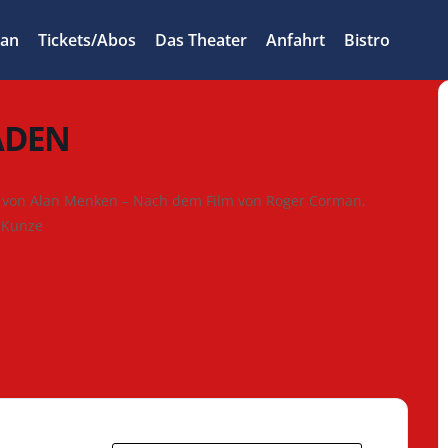
lan
Tickets/Abos
Das Theater
Anfahrt
Bistro
ADEN
von Alan Menken – Nach dem Film von Roger Corman,
l Kunze