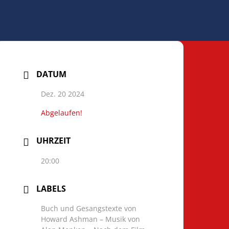
DATUM
Dez. 20 2024
Abgelaufen!
UHRZEIT
20:00
LABELS
Buch und Gesangstexte von
Howard Ashman – Musik von