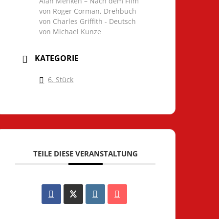
Alan Menken – Nach dem Film
von Roger Corman, Drehbuch
von Charles Griffith - Deutsch
von Michael Kunze
KATEGORIE
6. Stück
TEILE DIESE VERANSTALTUNG