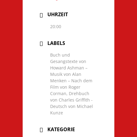
UHRZEIT
20:00
LABELS
Buch und
Gesangstexte von
Howard Ashman –
Musik von Alan
Menken – Nach dem
Film von Roger
Corman, Drehbuch
von Charles Griffith -
Deutsch von Michael
Kunze
KATEGORIE