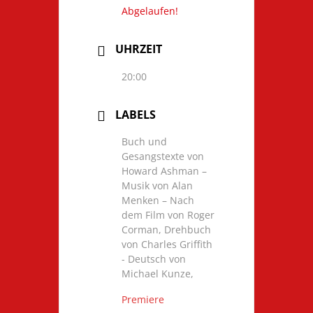
Abgelaufen!
UHRZEIT
20:00
LABELS
Buch und
Gesangstexte von
Howard Ashman –
Musik von Alan
Menken – Nach
dem Film von Roger
Corman, Drehbuch
von Charles Griffith
- Deutsch von
Michael Kunze,
Premiere