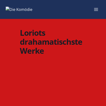
Zum
Inhalt
springen
Loriots
drahamatischste
Werke