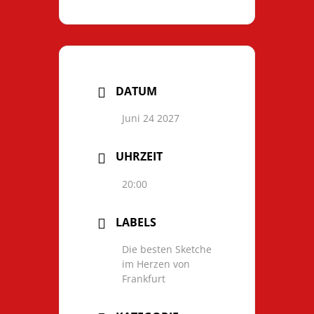
DATUM
Juni 24 2027
UHRZEIT
20:00
LABELS
Die besten Sketche
im Herzen von
Frankfurt