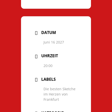
DATUM
Juni 16 2027
UHRZEIT
20:00
LABELS
Die besten Sketche
im Herzen von
Frankfurt