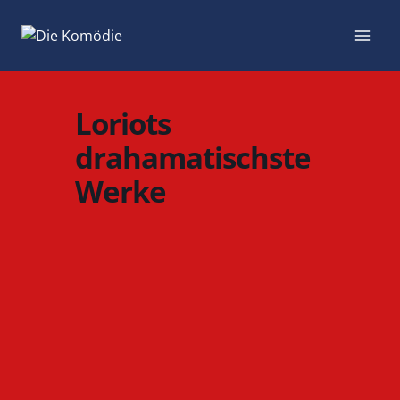
Zum
Inhalt
springen
Loriots
drahamatischste
Werke