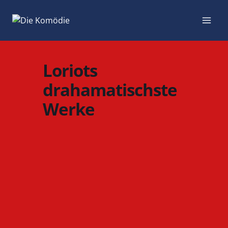
Zum
Inhalt
springen
Loriots
drahamatischste
Werke