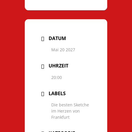
DATUM
Mai 20 2027
UHRZEIT
20:00
LABELS
Die besten Sketche
im Herzen von
Frankfurt