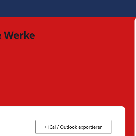
e Werke
+ iCal / Outlook exportieren