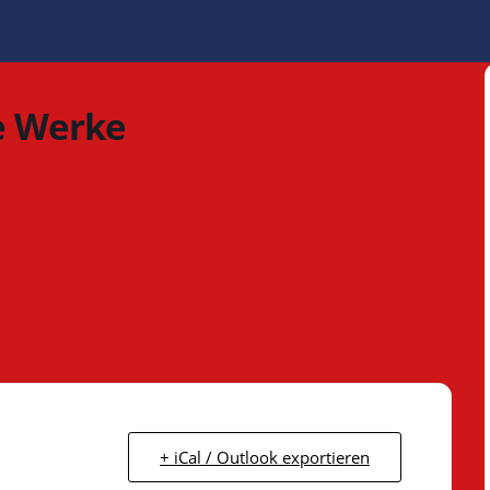
e Werke
+ iCal / Outlook exportieren