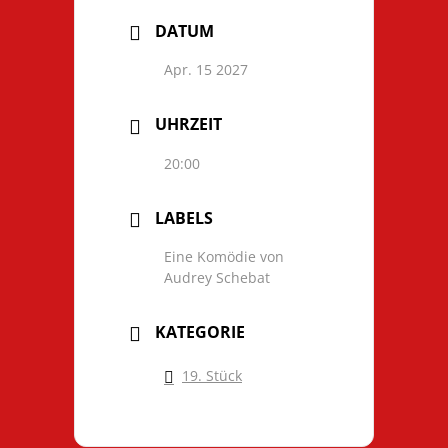
DATUM
Apr. 15 2027
UHRZEIT
20:00
LABELS
Eine Komödie von
Audrey Schebat
KATEGORIE
19. Stück