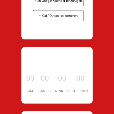
+ Zu Google Kalender hinzufügen
+ iCal / Outlook exportieren
00
00
00
00
TAGE
STUNDEN
MINUTEN
SEKUNDEN