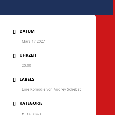
DATUM
März 17 2027
UHRZEIT
20:00
LABELS
Eine Komödie von Audrey Schebat
KATEGORIE
19. Stück