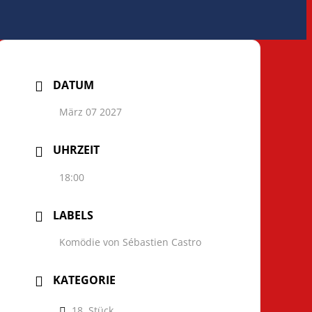
DATUM
März 07 2027
UHRZEIT
18:00
LABELS
Komödie von Sébastien Castro
KATEGORIE
18. Stück