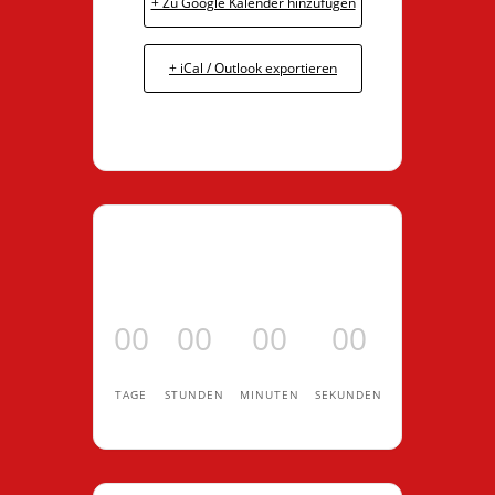
+ Zu Google Kalender hinzufügen
+ iCal / Outlook exportieren
00
00
00
00
TAGE
STUNDEN
MINUTEN
SEKUNDEN