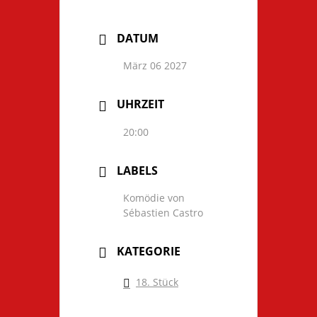
DATUM
März 06 2027
UHRZEIT
20:00
LABELS
Komödie von
Sébastien Castro
KATEGORIE
18. Stück