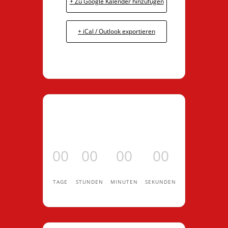
+ Zu Google Kalender hinzufügen
+ iCal / Outlook exportieren
00
00
00
00
TAGE
STUNDEN
MINUTEN
SEKUNDEN