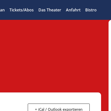
lan
Tickets/Abos
Das Theater
Anfahrt
Bistro
+ iCal / Outlook exportieren