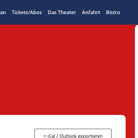
lan
Tickets/Abos
Das Theater
Anfahrt
Bistro
+ iCal / Outlook exportieren