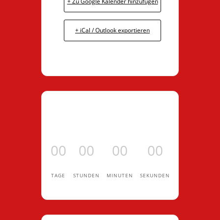
+ Zu Google Kalender hinzufügen
+ iCal / Outlook exportieren
00
00
00
00
TAGE
STUNDEN
MINUTEN
SEKUNDEN