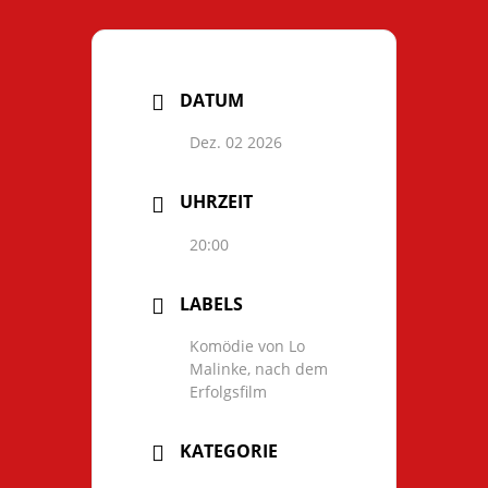
DATUM
Dez. 02 2026
UHRZEIT
20:00
LABELS
Komödie von Lo
Malinke, nach dem
Erfolgsfilm
KATEGORIE