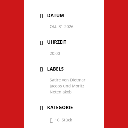
DATUM
Okt. 31 2026
UHRZEIT
20:00
LABELS
Satire von Dietmar
Jacobs und Moritz
Netenjakob
KATEGORIE
16. Stück