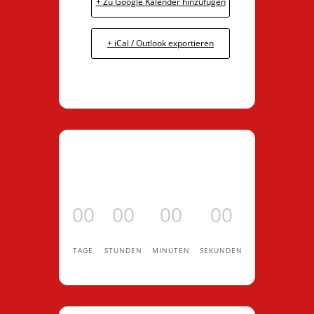
+ Zu Google Kalender hinzufügen
+ iCal / Outlook exportieren
00
00
00
00
TAGE
STUNDEN
MINUTEN
SEKUNDEN