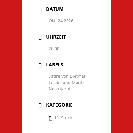
DATUM
Okt. 24 2026
UHRZEIT
20:00
LABELS
Satire von Dietmar
Jacobs und Moritz
Netenjakob
KATEGORIE
16. Stück