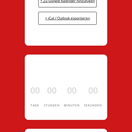
+ Zu Google Kalender hinzufügen
+ iCal / Outlook exportieren
00
00
00
00
TAGE
STUNDEN
MINUTEN
SEKUNDEN