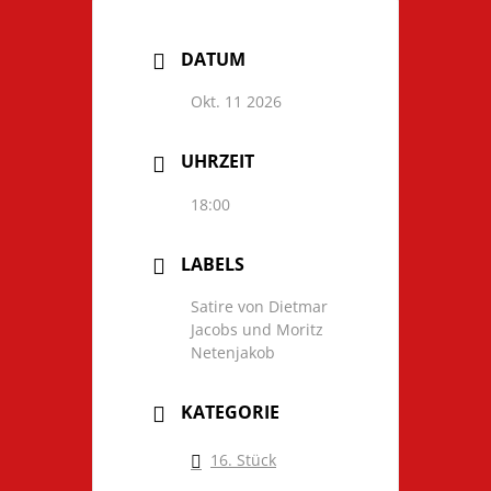
DATUM
Okt. 11 2026
UHRZEIT
18:00
LABELS
Satire von Dietmar
Jacobs und Moritz
Netenjakob
KATEGORIE
16. Stück