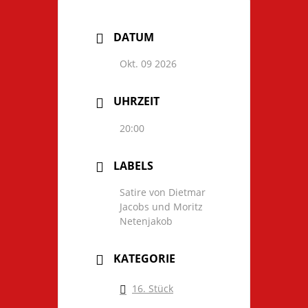
DATUM
Okt. 09 2026
UHRZEIT
20:00
LABELS
Satire von Dietmar
Jacobs und Moritz
Netenjakob
KATEGORIE
16. Stück