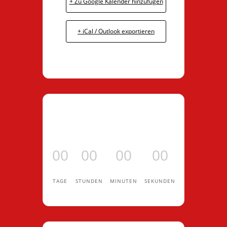
+ Zu Google Kalender hinzufügen
+ iCal / Outlook exportieren
00
00
00
00
TAGE
STUNDEN
MINUTEN
SEKUNDEN