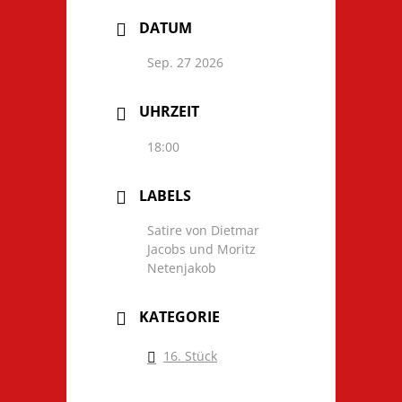
DATUM
Sep. 27 2026
UHRZEIT
18:00
LABELS
Satire von Dietmar
Jacobs und Moritz
Netenjakob
KATEGORIE
16. Stück