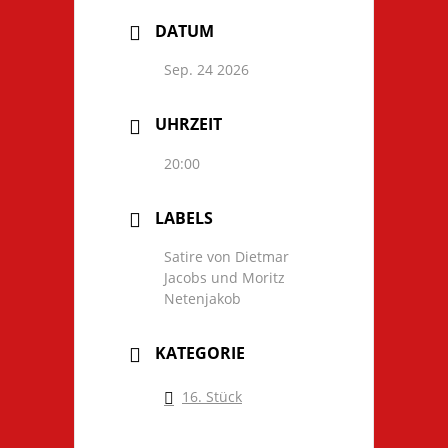
DATUM
Sep. 24 2026
UHRZEIT
20:00
LABELS
Satire von Dietmar
Jacobs und Moritz
Netenjakob
KATEGORIE
16. Stück