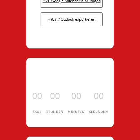
+ Zu Google Kalender hinzufügen
+ iCal / Outlook exportieren
00
00
00
00
TAGE
STUNDEN
MINUTEN
SEKUNDEN