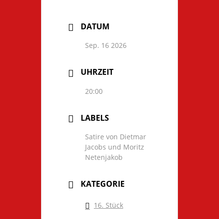
DATUM
Sep. 16 2026
UHRZEIT
20:00
LABELS
Satire von Dietmar
Jacobs und Moritz
Netenjakob
KATEGORIE
16. Stück