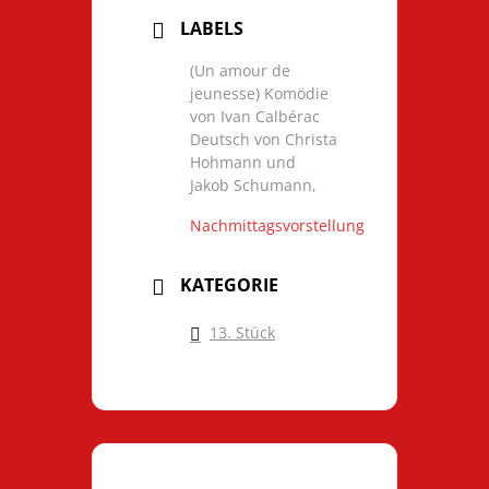
LABELS
(Un amour de
jeunesse) Komödie
von Ivan Calbérac
Deutsch von Christa
Hohmann und
Jakob Schumann,
Nachmittagsvorstellung
KATEGORIE
13. Stück