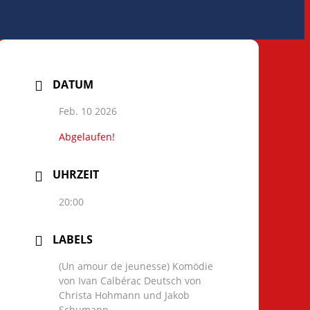
DATUM
Feb. 10 2026
Abgelaufen!
UHRZEIT
20:00
LABELS
(Un amour de jeunesse) Komödie
von Ivan Calbérac Deutsch von
Christa Hohmann und Jakob
Schumann