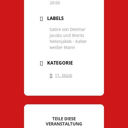
20:00
LABELS
Satire von Dietmar
Jacobs und Moritz
Netenjakob - Kalter
weißer Mann
KATEGORIE
11. Stück
TEILE DIESE
VERANSTALTUNG