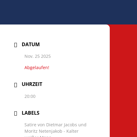
DATUM
Nov. 25 2025
Abgelaufen!
UHRZEIT
20:00
LABELS
Satire von Dietmar Jacobs und
Moritz Netenjakob - Kalter