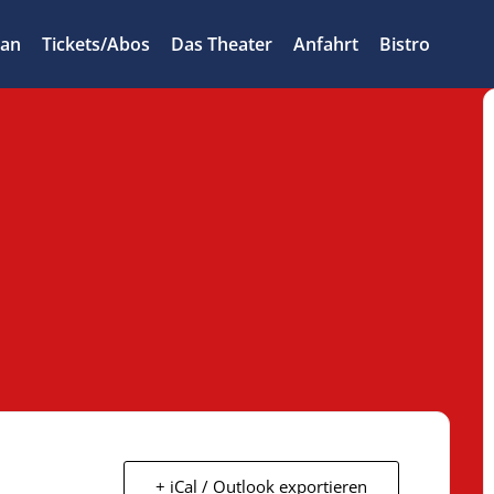
lan
Tickets/Abos
Das Theater
Anfahrt
Bistro
+ iCal / Outlook exportieren