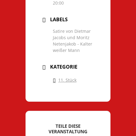
20:00
LABELS
Satire von Dietmar
Jacobs und Moritz
Netenjakob - Kalter
weißer Mann
KATEGORIE
11. Stück
TEILE DIESE
VERANSTALTUNG