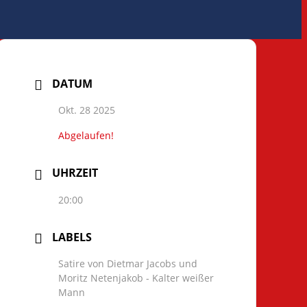
DATUM
Okt. 28 2025
Abgelaufen!
UHRZEIT
20:00
LABELS
Satire von Dietmar Jacobs und
Moritz Netenjakob - Kalter weißer
Mann