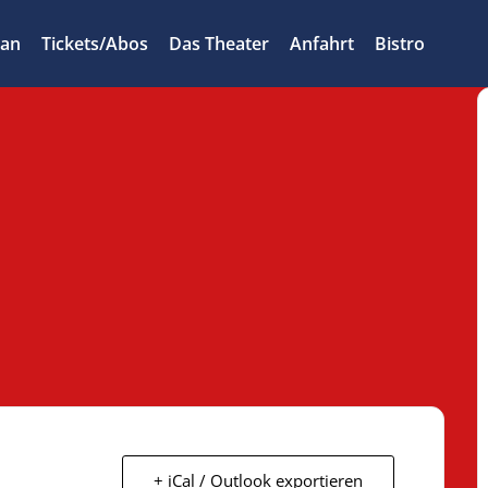
lan
Tickets/Abos
Das Theater
Anfahrt
Bistro
+ iCal / Outlook exportieren