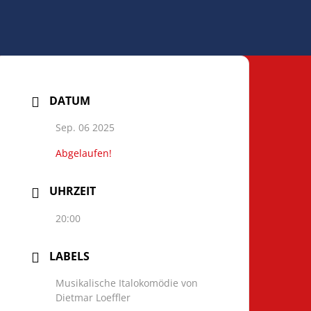
DATUM
Sep. 06 2025
Abgelaufen!
UHRZEIT
20:00
LABELS
Musikalische Italokomödie von
Dietmar Loeffler