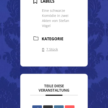
LABELS
Eine schwarze
Komödie in zwei
Akten von Stefan
Vögel
KATEGORIE
7.Stück
TEILE DIESE
VERANSTALTUNG