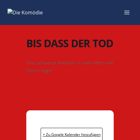
Zum
Inhalt
springen
BIS DASS DER TOD
Eine schwarze Komödie in zwei Akten von
Stefan Vögel
+ Zu Google Kalender hinzufügen