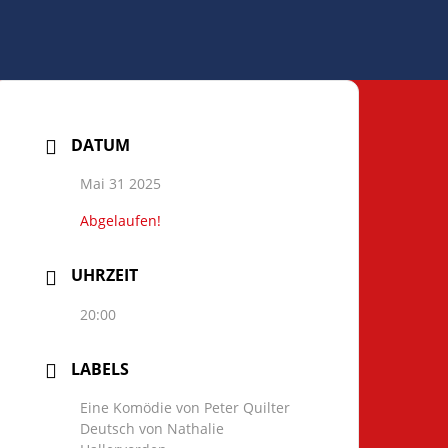
DATUM
Mai 31 2025
Abgelaufen!
UHRZEIT
20:00
LABELS
Eine Komödie von Peter Quilter
Deutsch von Nathalie