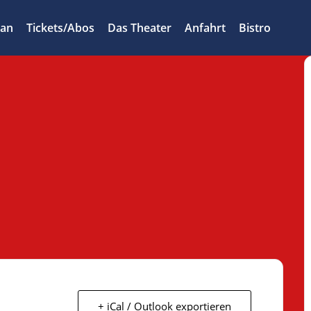
lan
Tickets/Abos
Das Theater
Anfahrt
Bistro
+ iCal / Outlook exportieren