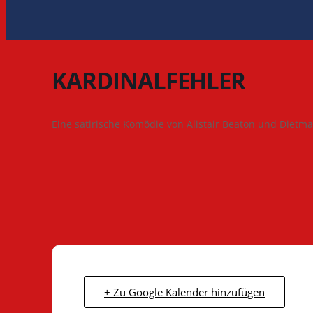
KARDINALFEHLER
Eine satirische Komödie von Alistair Beaton und Dietma
+ Zu Google Kalender hinzufügen