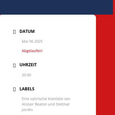
DATUM
Mai 06 2025
Abgelaufen!
UHRZEIT
20:00
LABELS
Eine satirische Komödie von
Alistair Beaton und Dietmar
Jacobs