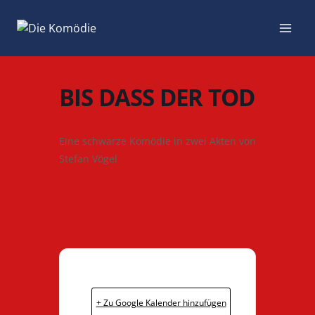
Zum
Inhalt
springen
BIS DASS DER TOD
Eine schwarze Komödie in zwei Akten von
Stefan Vögel
+ Zu Google Kalender hinzufügen