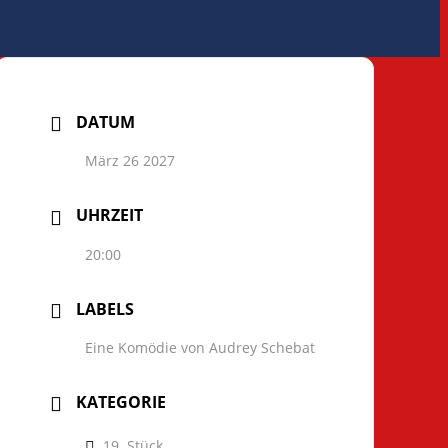
DATUM
März 26 2027
UHRZEIT
20:00
LABELS
Eine Komödie von Audrey Schebat
KATEGORIE
19. Stück